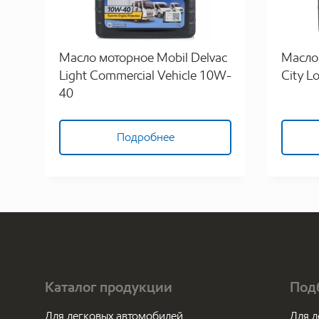
Масло моторное Mobil Delvac
Масло 
Light Commercial Vehicle 10W-
City L
40
Подробнее
Каталог продукции
Под
Для легковых автомобилей
Для л