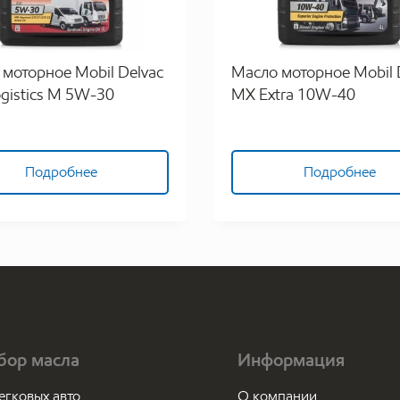
моторное Mobil Delvac
Масло моторное Mobil 
ogistics M 5W-30
MX Extra 10W-40
Подробнее
Подробнее
бор масла
Информация
егковых авто
О компании