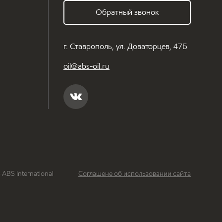
Обратный звонок
г. Ставрополь, ул. Доваторцев, 47Б
oil@abs-oil.ru
ABS International
Соглашене об использовании сайта