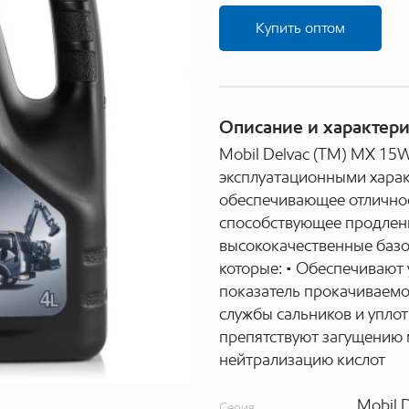
Купить оптом
Описание и характер
Mobil Delvac (ТМ) MX 15
эксплуатационными харак
обеспечивающее отличное
способствующее продлени
высококачественные базо
которые: • Обеспечивают
показатель прокачиваемо
службы сальников и упло
препятствуют загущению 
нейтрализацию кислот
Mobil 
Серия