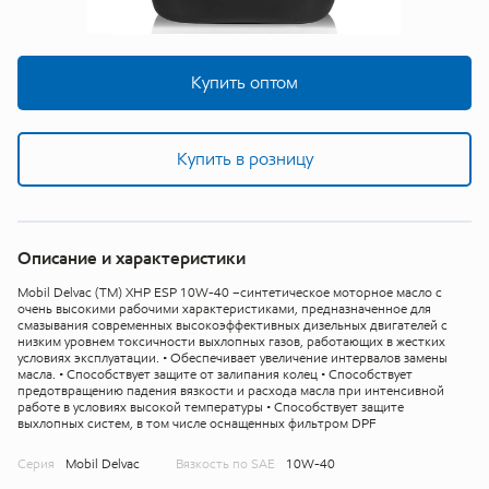
Купить оптом
Купить в розницу
Описание и характеристики
Mobil Delvac (ТМ) XHP ESP 10W-40 –синтетическое моторное масло с
очень высокими рабочими характеристиками, предназначенное для
смазывания современных высокоэффективных дизельных двигателей с
низким уровнем токсичности выхлопных газов, работающих в жестких
условиях эксплуатации. • Обеспечивает увеличение интервалов замены
масла. • Способствует защите от залипания колец • Способствует
предотвращению падения вязкости и расхода масла при интенсивной
работе в условиях высокой температуры • Способствует защите
выхлопных систем, в том числе оснащенных фильтром DPF
Серия
Mobil Delvac
Вязкость по SAE
10W-40